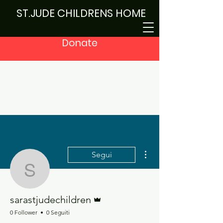
ST.JUDE CHILDRENS HOME
Donate
Altre azioni
Segui
sarastjudechildren
Amministratore
sarastjudechildren
0 Follower
0 Seguiti