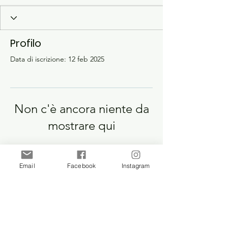
Profilo
Data di iscrizione: 12 feb 2025
Non c'è ancora niente da
mostrare qui
Quando questo membro aggiungerà
informazioni su di sé, le vedrai qui.
Email
Facebook
Instagram
ST.JUDE CHILDREN'S
STEFANO
HOME
CAMPAGNOLO
HEALTH CENTRE II
Bar-Dege