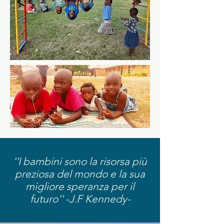
''I bambini sono la risorsa più
preziosa del mondo e la sua
migliore speranza per il
futuro'' -J.F Kennedy-